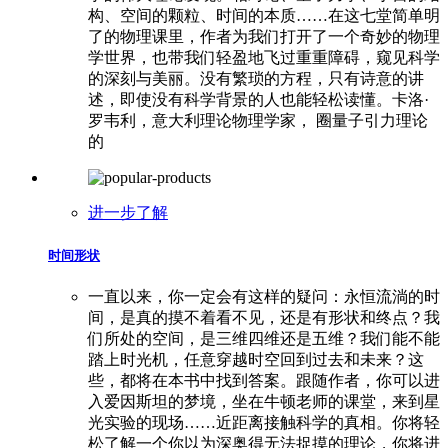
构、空间的颗粒、时间的本质……在这七堂简单明
了的物理课里，作者为我们打开了一个奇妙的物理
学世界，也带我们轻盈地飞过重重障碍，窥见科学
的深刻与美丽。没有繁琐的方程，只有诗意的讲
述，即使没有科学背景的人也能轻松读懂。卡洛·
罗韦利，意大利理论物理学家， 圈量子引力理论
的
进一步了解
时间形状
一直以来，你一定会有这样的疑问：永恒流淌的时
间，是真的摸不着看不见，还是有形状和终点？我
们所处的空间，是三维四维还是五维？我们能不能
踏上时光机，任意穿越时空回到过去和未来？这
些，都将在本书中找到答案。跟随作者，你可以进
入爱因斯坦的梦境，坐在牛顿老师的课堂，来到星
光实验的现场……近距离接触科学的真相。你将轻
松了解一个你以为深奥得无法捉摸的理论，你将进