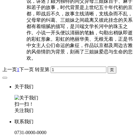
说，讲述了颇为独特的同父异母三姐妹百子、麻子
和若子的故事，时代背景是上世纪五十年代初的京
都，即战后不久，故事主线清晰，支线杂而不乱，
父母辈的纠葛、三姐妹之间疏离又彼此挂念的关系
都有着细腻的描写，是川端文学长河中的珠玉之
作。小说一开头便以清丽的笔触，勾勒出稍纵即逝
的彩虹形象。彩虹的艳丽华美、无根无着，正是书
中女主人公们命运的象征，作品以京都及周边古雅
的风俗情韵为背景，刻画了三姐妹爱恋与生命的悲
欢。
上一页
1
下一页
转至第
关于我们
扫一扫！
关注我们
联系我们
0731-0000-0000