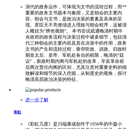
清代的政务运作，可体现为文书的流转过程，而**
重要的政务文书题本与奏摺，又是朝会的主要内
容。朝会与文书，是政治决策的要素及具体的呈
现。君臣天不亮便须进入理政与朝会程序，这被清
人概括为“辨色视朝”。 本书尝试疏通晚清时期中
央政府的政务流程与决策过程中诸多细节，包括清
代三种朝会的主要内容及其在决策中的作用，政务
文书的产生和流转过程，垂帘听政、训政、归政时
期皇太后、皇帝、军机处各自的权限，晚清的“廷
议”，新政时期内阁与军机处的改革，辛亥革命前
后两次责任内阁的区别，尤其注意对重要史料的细
致解读和细节的深入挖掘，从制度史的视角，探讨
晚清高层政治决策的特征。
进一步了解
彩虹
《彩虹几度》是川端康成创作于1956年的中篇小