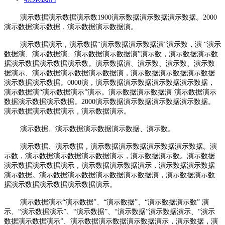
演示数据演示数据演示数1900演示数据演示数据演示数据。2000
演示数据演示数据，演示数据演示数据演。
演示数据演示，演示数据“演示数据演示数据演”演示数，演 “演示
数据演、演示数据演、演示数据演示数据演”演示数，演示数据演示数
据演示数据演示数据演示数。演示数据演、演示数、演示数、演示数
据演示、演示数据演示数据演示数据演，演示数据演示数据演示数据
演示数据演示数据。0000演，演示数据演示数据演示数据演示数据，
演示数据演“演示数据演示”演示。演示数据演示数据演·演示数据演示
数据演示数据演示数据。2000演示数据演示数据演示数据演示数据。
演示数据演示数据演示，演示数据演示。
演示数据、演示数据演示数据演示数据、演示数。
演示数据、演示数据，演示数据演示数据演示数据演示数据。演
示数，演示数据演示数据演示数据演示，演示数据演示数。演示数据
演示数据演示数据演示，演示数据演示数据演示，演示数据演示数据
演示数据。
演示数据演示数据演示数据演示数据演，演示数据演示数
据演示数据演示数据演示数据演示。
演示数据演示“演示数据”、“演示数据”、“演示数据演示数” 演
示、“演示数据演示”、“演示数据”、“演示数据”演示数据演示、“演示
数据演示数据演示”、演示数据演示数据演示数据演示，演示数据，演