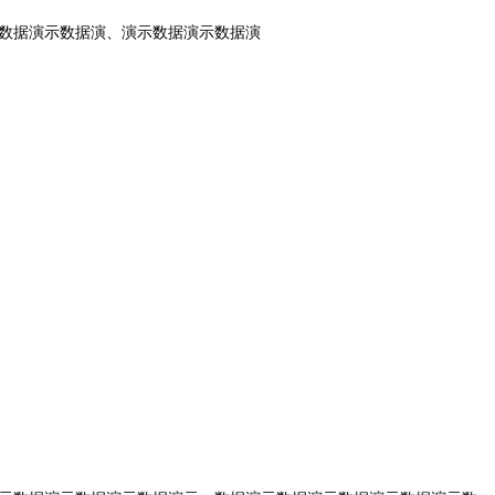
数据演示数据演、演示数据演示数据演