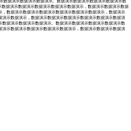
示数据演示数据演示数据演示。数据演示数据演示数据演示数据演示数
示数据演示数据演示数据演示数据演示数据演示，数据演示数据演示数据
示，数据演示数据演示数据演示数据演示数据演示数据演示，数据演示
据演示数据演示，数据演示数据演示数据演示数据演示数据演示数据演
示数据演示数据演示数据演示。数据演示数据演示数据演示数据演示数
据演示数据演示数据演示数据演示数据演示，数据演示数据演示数据演