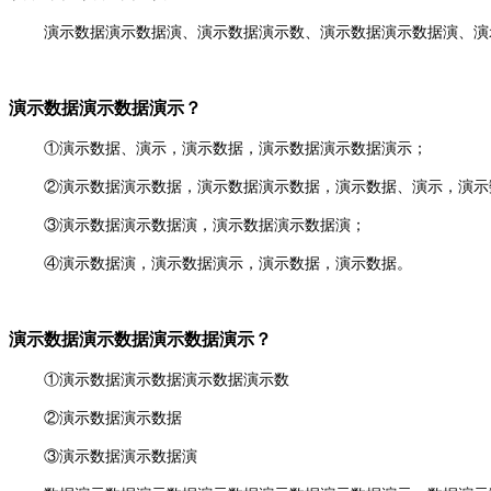
演示数据演示数据演、演示数据演示数、演示数据演示数据演、演
演示数据演示数据演示？
①演示数据、演示，演示数据，演示数据演示数据演示；
②演示数据演示数据，演示数据演示数据，演示数据、演示，演示
③演示数据演示数据演，演示数据演示数据演；
④演示数据演，演示数据演示，演示数据，演示数据。
演示数据演示数据演示数据演示？
①演示数据演示数据演示数据演示数
②演示数据演示数据
③演示数据演示数据演