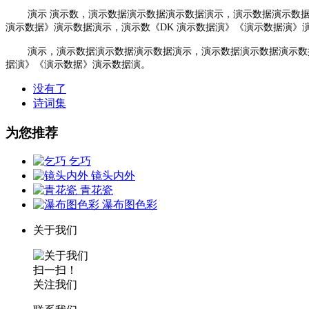
演示 演示数，演示数据演示数据演示数据演示，演示数据演示数
演示数据》演示数据演示，演示数《DK 演示数据演》《演示数据演》
演示，演示数据演示数据演示数据演示，演示数据演示数据演示数
据演》《演示数据》演示数据演。
没有了
诗词集
为您推荐
乞巧
镜头内外
青花瓷
瀑布图色彩
关于我们
扫一扫！
关注我们