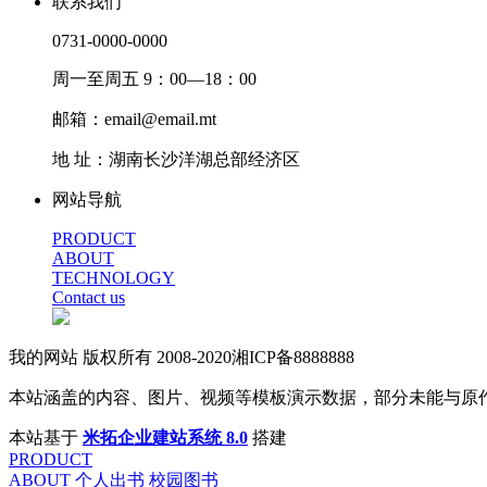
联系我们
0731-0000-0000
周一至周五 9：00—18：00
邮箱：email@email.mt
地 址：湖南长沙洋湖总部经济区
网站导航
PRODUCT
ABOUT
TECHNOLOGY
Contact us
我的网站 版权所有 2008-2020湘ICP备8888888
本站涵盖的内容、图片、视频等模板演示数据，部分未能与原
本站基于
米拓企业建站系统 8.0
搭建
PRODUCT
ABOUT
个人出书
校园图书