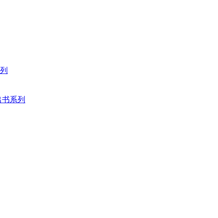
列
出书系列